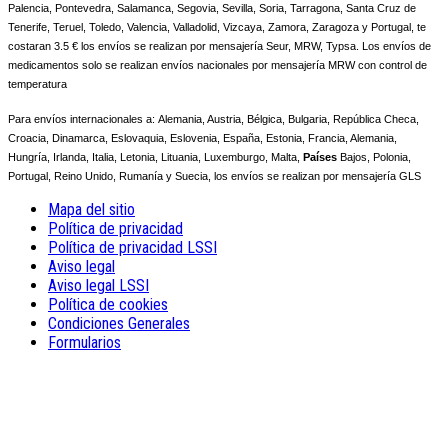
Palencia, Pontevedra, Salamanca, Segovia, Sevilla, Soria, Tarragona, Santa Cruz de
Tenerife, Teruel, Toledo, Valencia, Valladolid, Vizcaya, Zamora, Zaragoza y Portugal, te
costaran 3.5 € los envíos se realizan por mensajería Seur, MRW, Typsa. Los envíos de
medicamentos solo se realizan envíos nacionales por mensajería MRW con control de
temperatura
Para envíos internacionales a:
Alemania, Austria, Bélgica, Bulgaria, República Checa,
Croacia, Dinamarca, Eslovaquia, Eslovenia, España, Estonia, Francia, Alemania,
Hungría, Irlanda, Italia, Letonia, Lituania, Luxemburgo, Malta,
Países
Bajos, Polonia,
Portugal, Reino Unido, Rumanía y Suecia, los envíos se realizan por mensajería GLS
Mapa del sitio
Política de privacidad
Política de privacidad LSSI
Aviso legal
Aviso legal LSSI
Política de cookies
Condiciones Generales
Formularios
NOTA! Questo sito utilizza i cookie
e tecnologie simili.