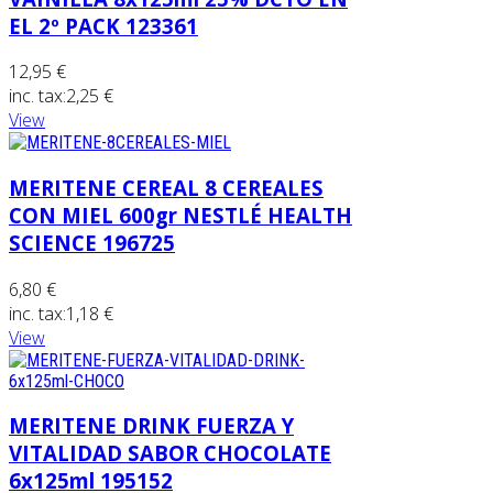
EL 2º PACK 123361
12,95 €
inc. tax:
2,25 €
View
MERITENE CEREAL 8 CEREALES
CON MIEL 600gr NESTLÉ HEALTH
SCIENCE 196725
6,80 €
inc. tax:
1,18 €
View
MERITENE DRINK FUERZA Y
VITALIDAD SABOR CHOCOLATE
6x125ml 195152