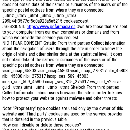
does not obtain data of the names or surnames of the users or of the
specific postal address from where they are connected.
_utmz _utmv _utmt _utmc _utmb _utma
299b44f3577cf5c0a923a5a5215 cookieaccept
JSESSIONID
https://www.pcfarmacia.es
Own Are those that are sent
to your computer from our own computers or domains and from
which we provide the service you request.
NID 1PJAR CONSENT Gstatic From third parties Collect information
about the navigation of users through the site in order to know the
origin of visits and other similar data at the statistical level. It does
not obtain data of the names or surnames of the users or of the
specific postal address from where they are connected.
visid_incap_45803 visid_incap45800 visid_incap_275317 nlbi_45803
nlbi_45800 nlbi_275317 incap_ses_509_45803
incap_ses_509_45800 incap_ses_315_275317 vw_uuid_v2 alive
guid _utmz utmt _utmt _utmb _utma Sitelock From third parties
Collect information about users browsing the site in order to know
how to protect your website against malware and other threats
Note: 'Proprietary' type cookies are used only by the owner of this
website and 'Third-party' cookies are used by the service provider
that is detailed in the previous table.
How can I disable or delete these cookies?