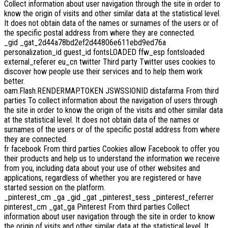
Collect information about user navigation through the site in order to
know the origin of visits and other similar data at the statistical level.
It does not obtain data of the names or surnames of the users or of
the specific postal address from where they are connected.
_gid _gat_2d44a78bd2ef2d44806e611ebd9ed76a
personalization_id guest_id fontsLOADED ffw_esp fontsloaded
external_referer eu_cn twitter Third party Twitter uses cookies to
discover how people use their services and to help them work
better.
oam.Flash.RENDERMAP.TOKEN JSWSSIONID distafarma From third
parties To collect information about the navigation of users through
the site in order to know the origin of the visits and other similar data
at the statistical level. It does not obtain data of the names or
surnames of the users or of the specific postal address from where
they are connected.
fr facebook From third parties Cookies allow Facebook to offer you
their products and help us to understand the information we receive
from you, including data about your use of other websites and
applications, regardless of whether you are registered or have
started session on the platform.
_pinterest_cm _ga _gid _gat _pinterest_sess _pinterest_referrer
pinterest_cm _gat_ga Pinterest From third parties Collect
information about user navigation through the site in order to know
the origin of visits and other similar data at the statistical level. It