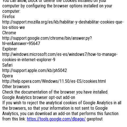
You can allow, block or delete the cookies installed on your
computer by configuring the browser options installed on your
computer:
Firefox
http://support.mozilla.org/es/kb/habilitar-y-deshabilitar-cookies-que-
los-sitios-we
Chrome
http://support.google.com/chrome/bin/answer.py?
hl=en&answer=95647
Explorer
http://windows.microsoft.com/es-es/windows7/how-to-manage-
cookies-in-internet-explorer-9
Safari
http://support.apple.com/kb/ph5042
Opera
http://help.opera.com/Windows/11.50/es-ES/cookies.html
Other browsers
Check the documentation of the browser you have installed.
Google Analytics browser opt-out add-on
If you wish to reject the analytical cookies of Google Analytics in all
the browsers, so that your information is not sent to Google
Analytics, you can download an add-on that performs this function
from this link:
https://tools.google.com/dlpage/
gaoptout