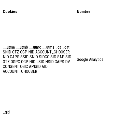
Cookies
Nombre
__utma __utmb __utmc __utmz _ga _gat
SNID OTZ OGP NID ACCOUNT_CHOOSER
NID GAPS SSID SNID SIDCC SID SAPISID
Google Analytics
OTZ OGPC OGP NID LSID HSID GAPS DV
CONSENT CGIC APISID AID
ACCOUNT_CHOOSER
_gid