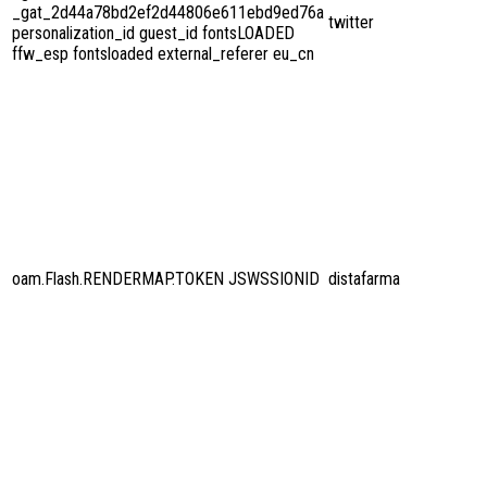
_gat_2d44a78bd2ef2d44806e611ebd9ed76a
twitter
personalization_id guest_id fontsLOADED
ffw_esp fontsloaded external_referer eu_cn
oam.Flash.RENDERMAP.TOKEN JSWSSIONID
distafarma