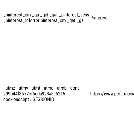
_pinterest_cm _ga _gid _gat _pinterest_sess
Pinterest
_pinterest_referrer pinterest_cm _gat _ga
_utmz _utmv _utmt _utmc _utmb _utma
299b44f3577cf5c0a923a5a5215
https://www.pcfarmaci
cookieaccept JSESSIONID