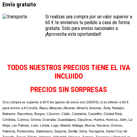
Envío gratuito
Si realizas una compra por un valor superior a
60 € te envíamos tu pedido a casa de forma
gratuita. Solo para envíos nacionales a.
¡Aprovecha esta oportunidad!
TODOS NUESTROS PRECIOS TIENE EL IVA
INCLUIDO
PRECIOS SIN SORPRESAS
Si tu compra es superior a 60 € los gastos de envío son GRATIS, si es inferior a 60 €
para envíos a A Coruña, Álava, Albacete, Alicante, Almería, Asturias, Ávila, Badajoz,
Baleares, Barcelona, Burgos, Cáceres, Cádiz, Cantabria, Castellón, Ciudad Real,
Córdoba, Cuenca, Girona, Granada, Guadalajara, Gipuzkoa, Huelva, Huesca, Jaén, La
Rioja, Las Palmas, León, Lérida, Lugo, Madrid, Málaga, Murcia, Navarra, Orense,
Palencia, Pontevedra, Salamanca, Segovia, Sevilla, Soria, Tarragona, Santa Cruz de
Tenerife, Teruel, Toledo, Valencia, Valladolid, Vizcaya, Zamora, Zaragoza y Portugal, te