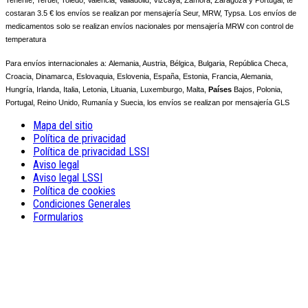
costaran 3.5 € los envíos se realizan por mensajería Seur, MRW, Typsa. Los envíos de
medicamentos solo se realizan envíos nacionales por mensajería MRW con control de
temperatura
Para envíos internacionales a:
Alemania, Austria, Bélgica, Bulgaria, República Checa,
Croacia, Dinamarca, Eslovaquia, Eslovenia, España, Estonia, Francia, Alemania,
Hungría, Irlanda, Italia, Letonia, Lituania, Luxemburgo, Malta,
Países
Bajos, Polonia,
Portugal, Reino Unido, Rumanía y Suecia, los envíos se realizan por mensajería GLS
Mapa del sitio
Política de privacidad
Política de privacidad LSSI
Aviso legal
Aviso legal LSSI
Política de cookies
Condiciones Generales
Formularios
NOTA! Questo sito utilizza i cookie
e tecnologie simili.
Se non si modificano le impostazioni del browser, l'utente accetta.