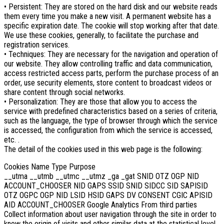
• Persistent: They are stored on the hard disk and our website reads
them every time you make a new visit. A permanent website has a
specific expiration date. The cookie will stop working after that date.
We use these cookies, generally, to facilitate the purchase and
registration services.
• Techniques: They are necessary for the navigation and operation of
our website. They allow controlling traffic and data communication,
access restricted access parts, perform the purchase process of an
order, use security elements, store content to broadcast videos or
share content through social networks.
• Personalization: They are those that allow you to access the
service with predefined characteristics based on a series of criteria,
such as the language, the type of browser through which the service
is accessed, the configuration from which the service is accessed,
etc. .
The detail of the cookies used in this web page is the following:
Cookies Name Type Purpose
__utma __utmb __utmc __utmz _ga _gat SNID OTZ OGP NID
ACCOUNT_CHOOSER NID GAPS SSID SNID SIDCC SID SAPISID
OTZ OGPC OGP NID LSID HSID GAPS DV CONSENT CGIC APISID
AID ACCOUNT_CHOOSER Google Analytics From third parties
Collect information about user navigation through the site in order to
know the origin of visits and other similar data at the statistical level.