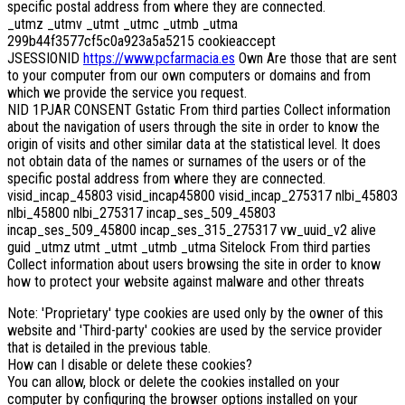
specific postal address from where they are connected.
_utmz _utmv _utmt _utmc _utmb _utma
299b44f3577cf5c0a923a5a5215 cookieaccept
JSESSIONID
https://www.pcfarmacia.es
Own Are those that are sent
to your computer from our own computers or domains and from
which we provide the service you request.
NID 1PJAR CONSENT Gstatic From third parties Collect information
about the navigation of users through the site in order to know the
origin of visits and other similar data at the statistical level. It does
not obtain data of the names or surnames of the users or of the
specific postal address from where they are connected.
visid_incap_45803 visid_incap45800 visid_incap_275317 nlbi_45803
nlbi_45800 nlbi_275317 incap_ses_509_45803
incap_ses_509_45800 incap_ses_315_275317 vw_uuid_v2 alive
guid _utmz utmt _utmt _utmb _utma Sitelock From third parties
Collect information about users browsing the site in order to know
how to protect your website against malware and other threats
Note: 'Proprietary' type cookies are used only by the owner of this
website and 'Third-party' cookies are used by the service provider
that is detailed in the previous table.
How can I disable or delete these cookies?
You can allow, block or delete the cookies installed on your
computer by configuring the browser options installed on your