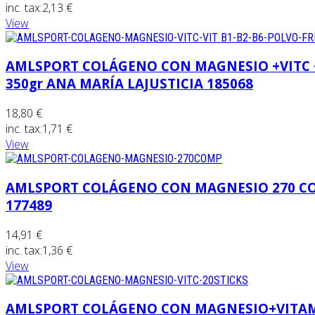
inc. tax:
2,13 €
View
AMLSPORT COLÁGENO CON MAGNESIO +VITC +V
350gr ANA MARÍA LAJUSTICIA 185068
18,80 €
inc. tax:
1,71 €
View
AMLSPORT COLÁGENO CON MAGNESIO 270 CO
177489
14,91 €
inc. tax:
1,36 €
View
AMLSPORT COLÁGENO CON MAGNESIO+VITAMI