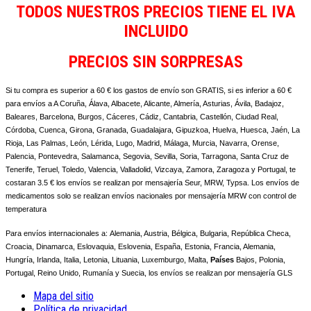
TODOS NUESTROS PRECIOS TIENE EL IVA
INCLUIDO
PRECIOS SIN SORPRESAS
Si tu compra es superior a 60 € los gastos de envío son GRATIS, si es inferior a 60 €
para envíos a A Coruña, Álava, Albacete, Alicante, Almería, Asturias, Ávila, Badajoz,
Baleares, Barcelona, Burgos, Cáceres, Cádiz, Cantabria, Castellón, Ciudad Real,
Córdoba, Cuenca, Girona, Granada, Guadalajara, Gipuzkoa, Huelva, Huesca, Jaén, La
Rioja, Las Palmas, León, Lérida, Lugo, Madrid, Málaga, Murcia, Navarra, Orense,
Palencia, Pontevedra, Salamanca, Segovia, Sevilla, Soria, Tarragona, Santa Cruz de
Tenerife, Teruel, Toledo, Valencia, Valladolid, Vizcaya, Zamora, Zaragoza y Portugal, te
costaran 3.5 € los envíos se realizan por mensajería Seur, MRW, Typsa. Los envíos de
medicamentos solo se realizan envíos nacionales por mensajería MRW con control de
temperatura
Para envíos internacionales a:
Alemania, Austria, Bélgica, Bulgaria, República Checa,
Croacia, Dinamarca, Eslovaquia, Eslovenia, España, Estonia, Francia, Alemania,
Hungría, Irlanda, Italia, Letonia, Lituania, Luxemburgo, Malta,
Países
Bajos, Polonia,
Portugal, Reino Unido, Rumanía y Suecia, los envíos se realizan por mensajería GLS
Mapa del sitio
Política de privacidad